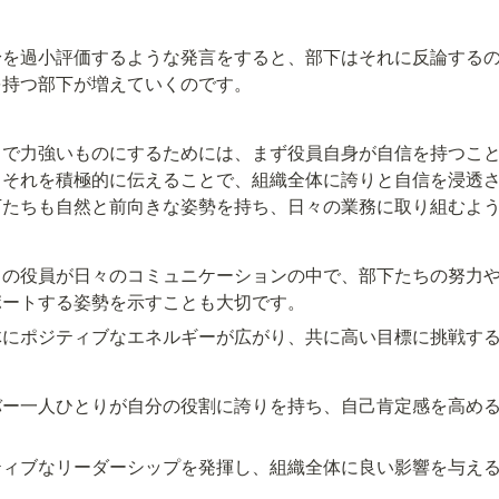
身を過小評価するような発言をすると、部下はそれに反論する
を持つ部下が増えていくのです。
きで力強いものにするためには、まず役員自身が自信を持つこ
、それを積極的に伝えることで、組織全体に誇りと自信を浸透
下たちも自然と前向きな姿勢を持ち、日々の業務に取り組むよ
ての役員が日々のコミュニケーションの中で、部下たちの努力
ポートする姿勢を示すことも大切です。
体にポジティブなエネルギーが広がり、共に高い目標に挑戦す
バー一人ひとりが自分の役割に誇りを持ち、自己肯定感を高め
ティブなリーダーシップを発揮し、組織全体に良い影響を与え